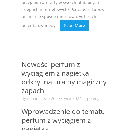
przeglądasz oferty w swoich ulubionych
sklepach internetowych? Podczas zakupów
online nie sposób nie zauważyć trzech
potentatów mody –
Read More
Nowości perfum z
wyciągiem z nagietka -
odkryj naturalny magiczny
zapach
By
Admin
śro 26 czerwca 2024
porady
Wprowadzenie do tematu
perfum z wyciągiem z
nagietka