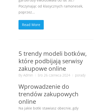
garderoby ewoluowała od lat 50.?
Poczynając od klasycznych ramonesek,
poprzez...
Read More
5 trendy modeli botków,
które podbijają serwisy
zakupowe online
By
Admin
śro 26 czerwca 2024
porady
Wprowadzenie do
trendów zakupowych
online
Na jakie botki stawiasz obecnie, gdy