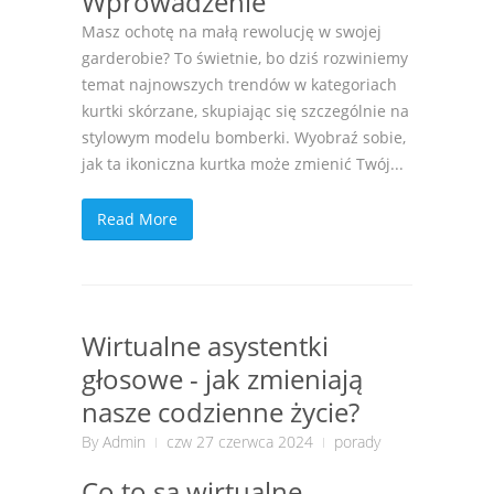
Wprowadzenie
Masz ochotę na małą rewolucję w swojej
garderobie? To świetnie, bo dziś rozwiniemy
temat najnowszych trendów w kategoriach
kurtki skórzane, skupiając się szczególnie na
stylowym modelu bomberki. Wyobraź sobie,
jak ta ikoniczna kurtka może zmienić Twój...
Read More
Wirtualne asystentki
głosowe - jak zmieniają
nasze codzienne życie?
By
Admin
czw 27 czerwca 2024
porady
Co to są wirtualne