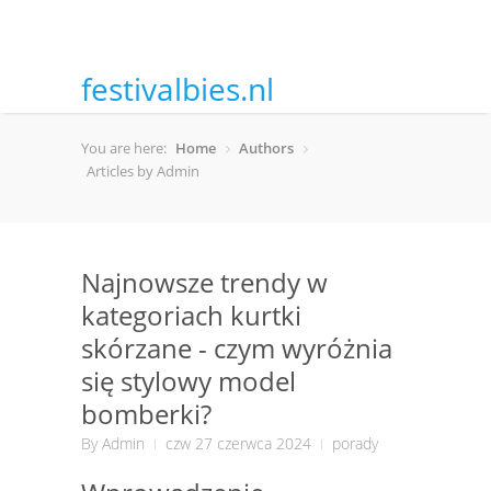
festivalbies.nl
You are here:
Home
Authors
Articles by Admin
Najnowsze trendy w
kategoriach kurtki
skórzane - czym wyróżnia
się stylowy model
bomberki?
By
Admin
czw 27 czerwca 2024
porady